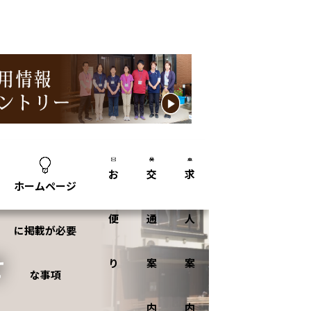
郷あげお」へ
お
交
求
ホームページ
便
通
人
に掲載が必要
せ
り
案
案
な事項
内
内