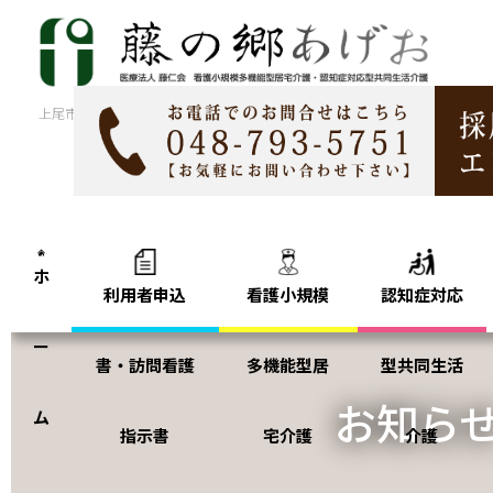
コ
ナ
ン
ビ
テ
ゲ
ン
ー
上尾市で看護小規模多機能型居宅介護・認知症対応型共同生活介護は「藤の
ツ
シ
に
ョ
移
ン
動
に
移
動
ホ
利用者申込
看護小規模
認知症対応
ー
書・訪問看護
多機能型居
型共同生活
お知ら
ム
指示書
宅介護
介護