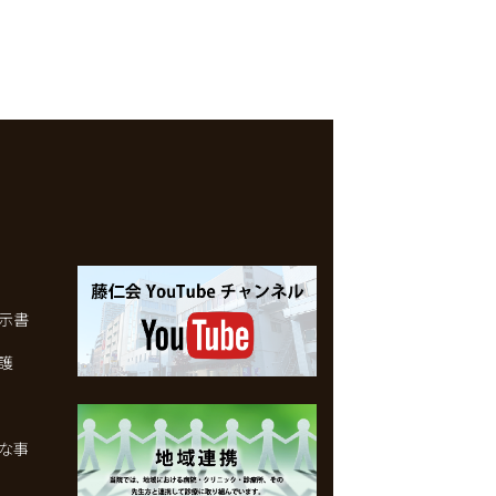
示書
護
な事